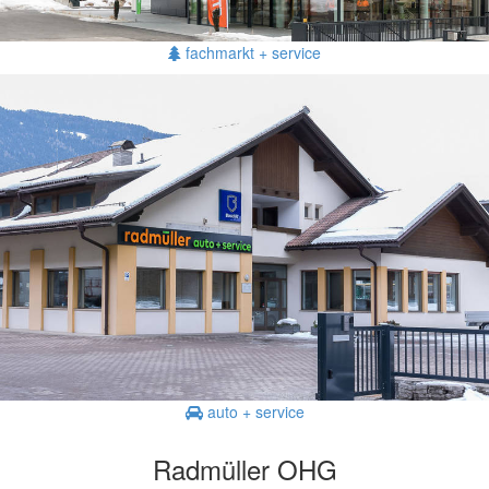
fachmarkt + service
auto + service
Radmüller OHG